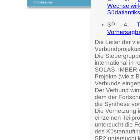
Impressum
Wechselwirk
Südatlantik
SP 4:
Vorhersagba
Die Leiter der vi
Verbundprojektes,
Die Steuergruppe
international in
SOLAS, IMBER ei
Projekte (wie z.
Verbunds eingeh
Der Verbund wird
dem der Fortschri
die Synthese vor
Die Vernetzung i
einzelnen Teilpr
untersucht die F
des Küstenauftri
SP2 untersucht l