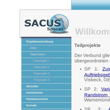
Willkom
Projektbeschreibung
Teilprojekte
Ziele
Teilprojekte
Der Verbund glied
übergeordneten F
Teilprojekt 1
Teilprojekt 2
SP 1:
Zu
Teilprojekt 3
Auftriebsg
Visbeck, G
Teilprojekt 4
Aktuelles
SP 2:
Var
Institutionen
Randstrom
Warnemünd
Publikationsliste
Kontakt
SP 3: