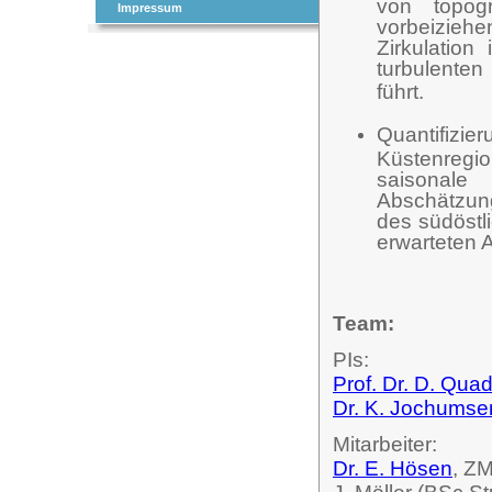
von topog
Impressum
vorbeizieh
Zirkulation
turbulenten
führt.
Quantifiz
Küstenregio
saisonale 
Abschätzung
des südöstl
erwarteten 
Team:
PIs:
Prof. Dr. D. Quad
Dr. K. Jochumse
Mitarbeiter:
Dr. E. Hösen
, Z