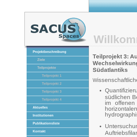
Willkom
Projektbeschreibung
Teilprojekt 3: A
Ziele
Wechselwirkung
Teilprojekte
Südatlantiks
Teilprojekt 1
issenschaftlich
W
Teilprojekt 2
Quantifizie
Teilprojekt 3
südlichen B
Teilprojekt 4
im offenen
horizontalen
Aktuelles
hydrographi
Institutionen
Publikationsliste
Untersuch
Kontakt
Auftriebsfi